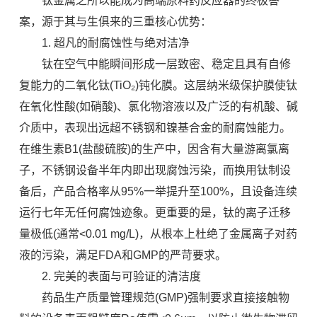
钛金属之所以能成为高端原料药反应器的终极答
案，源于其与生俱来的三重核心优势：
1. 超凡的耐腐蚀性与绝对洁净
钛在空气中能瞬间形成一层致密、稳定且具有自修
复能力的二氧化钛(TiO₂)钝化膜。这层纳米级保护膜使钛
在氧化性酸(如硝酸)、氯化物溶液以及广泛的有机酸、碱
介质中，表现出远超不锈钢和镍基合金的耐腐蚀能力。
在维生素B1(盐酸硫胺)的生产中，因含有大量游离氯离
子，不锈钢设备半年内即出现腐蚀污染，而换用钛制设
备后，产品合格率从95%一举提升至100%，且设备连续
运行七年无任何腐蚀迹象。更重要的是，钛的离子迁移
量极低(通常<0.01 mg/L)，从根本上杜绝了金属离子对药
液的污染，满足FDA和GMP的严苛要求。
2. 完美的表面与可验证的清洁度
药品生产质量管理规范(GMP)强制要求直接接触物