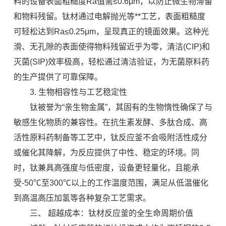
料的设备表面粗糙度Ra值需≤0.6μm，以防止微生物滞留
和物料残留。钛材通过电解抛光等**工艺，表面粗糙度
可轻松达到Ra≤0.25μm，呈现真正的镜面效果。这种光
滑、无孔隙的表面使得物料残留近乎为零，清洁(CIP)和
灭菌(SIP)效率极高，轻松通过清洁验证，为无菌原料药
的生产提供了可靠保障。
3. 生物相容性与工艺稳定性
钛被誉为“亲生物金属”，其固有的生物惰性确保了与
敏感生化物质的兼容性。在抗生素发酵、多肽合成、高
活性原料药制备等工艺中，钛反应釜不会吸附活性成分
或催化其降解，为反应提供了中性、稳定的环境。同
时，钛兼具高强度与低密度，设备更轻量化，且能承
受-50℃至300℃以上的工作温度范围，满足从低温催化
到高温高压加氢等各种复杂工艺需求。
三、 超越成本：钛材反应釜的全生命周期价值