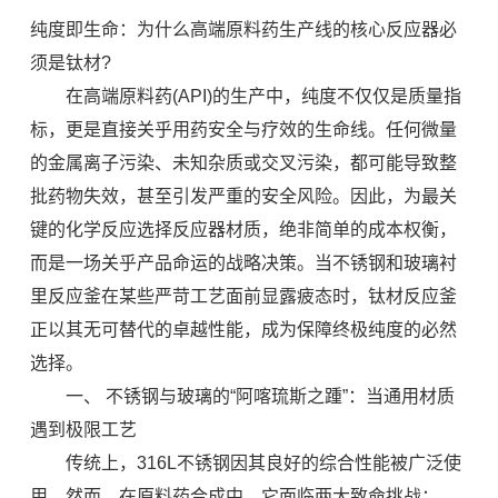
纯度即生命：为什么高端原料药生产线的核心反应器必
须是钛材?
在高端原料药(API)的生产中，纯度不仅仅是质量指
标，更是直接关乎用药安全与疗效的生命线。任何微量
的金属离子污染、未知杂质或交叉污染，都可能导致整
批药物失效，甚至引发严重的安全风险。因此，为最关
键的化学反应选择反应器材质，绝非简单的成本权衡，
而是一场关乎产品命运的战略决策。当不锈钢和玻璃衬
里反应釜在某些严苛工艺面前显露疲态时，钛材反应釜
正以其无可替代的卓越性能，成为保障终极纯度的必然
选择。
一、 不锈钢与玻璃的“阿喀琉斯之踵”：当通用材质
遇到极限工艺
传统上，316L不锈钢因其良好的综合性能被广泛使
用。然而，在原料药合成中，它面临两大致命挑战：