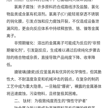
氯离子腐蚀：许多原料药合成路线涉及盐酸、氯化
物盐类或含氯有机溶剂。氯离子(Cl⁻)能轻易穿透不锈钢
的钝化膜，引发点蚀和应力腐蚀开裂，不仅造成设备泄
漏风险，更会向反应体系中持续释放铁、铬、镍等金属
离子。
非预期催化：溶出的金属离子可能成为反应的“非预
期催化剂”，引发副反应，生成难以通过后续纯化步骤去
除的络合物或杂质，直接导致产品纯度下降、收率降
低。
搪玻璃(搪瓷)反应釜虽具有优异的化学惰性，但其脆
性大、不耐温度急变和机械冲击的弱点，在复杂的制药
工艺中成为重大隐患。一旦釉层“爆瓷”，裸露的金属基体
将迅速腐蚀，污染物料，且修复极其困难。
二、 钛材：为极致纯度而生的“惰性守护者”