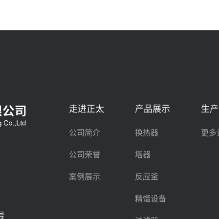
走进正太
产品展示
生产
公司简介
换热器
更多
公司荣誉
塔器
案例展示
反应釜
精馏设备
号