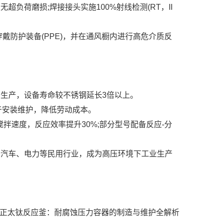
负荷磨损;焊接接头实施100%射线检测(RT，II
防护装备(PPE)，并在通风橱内进行高危介质反
生产，设备寿命较不锈钢延长3倍以上。
于安装维护，降低劳动成本。
搅拌速度，反应效率提升30%;部分型号配备反应-分
汽车、电力等民用行业，成为高压环境下工业生产
正太钛反应釜：耐腐蚀压力容器的制造与维护全解析