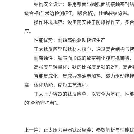
结构安全设计：采用锥面与圆弧面线接触密封结构，主螺
级合格)与渗透检测(PT，I级合格)，杜绝裂纹隐患。
操作环境规范：设备需安装于防爆操作室，多台设备
应。
性能优势：耐蚀高强驱动快速生产
正太钛反应釜以钛材为核心，通过复合结构与智
耐腐蚀性：钛表面形成的致密钝化膜可抵御酸、碱
高强度与轻量化：钛的比强度是钢的2倍，复合钛反
智能集成化：集成导热油电加热、磁力驱动搅拌(转速0
离一体化功能，缩短工艺流程。
正太压力容器的钛反应釜，以安全为基石、性能为
的“全能守护者”。
上一篇：正太压力容器钛反应釜：参数解析与性能