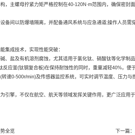
母拧紧力矩严格控制在40-120N·m范围内，确保密封面无超
间以防爆墙隔离，并配备通风系统与应急通道;操作人员需穿戴
能集成技术，实现性能突破：
、盐及有机溶剂腐蚀，尤其适用于氯化钛、硝酸钛等化学制品
应釜(钛钢复合板)在保持耐蚀性的同时，重量减轻40%，便
-500r/min)及传感器监控系统，可实时调节温度、压力与
引擎，不仅在航空、航天等领域发挥关键作用，更广泛应用于
优势全览
下一篇：