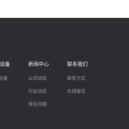
设备
新闻中心
联系我们
设备
公司动态
联系方式
行业动态
在线留言
常见问题