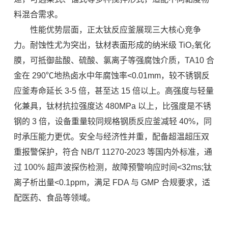
料混合需求。
性能优势层面，正太钛反应釜展现三大核心竞争
力。耐蚀性尤为突出，钛材表面形成的纳米级 TiO₂氧化
膜，可抵御盐酸、硫酸、氯离子等强腐蚀介质，TA10 合
金在 290℃地热卤水中年腐蚀率<0.01mm，较不锈钢反
应釜寿命延长 3-5 倍，甚至达 15 倍以上。高强度与轻量
化兼具，钛材抗拉强度达 480MPa 以上，比强度是不锈
钢的 3 倍，设备重量较同规格钢质反应釜减轻 40%，同
时承压能力更优。安全与经济性并重，配备超温超压双
重报警保护，符合 NB/T 11270-2023 等国内外标准，通
过 100% 超声波探伤检测，故障预警响应时间<32ms;钛
离子析出量<0.1ppm，满足 FDA 与 GMP 合规要求，适
配医药、食品等领域。