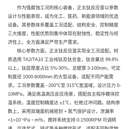
作为强腐蚀工况的核心装备，正太钛反应釜以参数
设计与性能表现，成为化工、医药、新能源领域的优选
设备。其参数体系覆盖工况适配、结构安全、控制精度
三大维度，性能优势则集中体现在耐蚀性、稳定性与经
济性上，全方面满足严苛生产需求。
核心参数方面，正太钛反应釜实现全工况适配。材
质选用 TA2/TA10 工业纯钛及钛合金，钛含量达 99.9%
以上，钛层厚度占比 5%-30%，总壁厚 3-100mm，可定
制直径 1000-6000mm 的大型设备，适配不同产能需
求。工况参数覆盖 - 200℃至 315℃宽温域，设计压力 0-
10MPa，满足高温高压反应场景，搭配自主程序模块控
温系统，温度控制精度达 ±1℃，杜绝过冲问题。结构参
数上，采用双端面机械密封 + 氮气保护设计，泄漏率
<1×10⁻⁶Pa・m³/s，搅拌系统支持 0-1500RPM 可调转
速，可选桨式、锚式等多种搅拌形式，适配不同黏度物